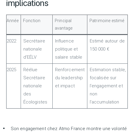
implications
Année
Fonction
Principal
Patrimoine estimé
avantage
2022
Secrétaire
Influence
Estimé autour de
nationale
politique et
150 000 €
d’EÉLV
salaire stable
2025
Réélue
Renforcement
Estimation stable,
Secrétaire
du leadership
focalisée sur
nationale
et impact
l’engagement et
des
non
Écologistes
l’accumulation
Son engagement chez Atmo France montre une volonté