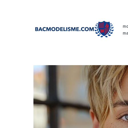
mo
ma