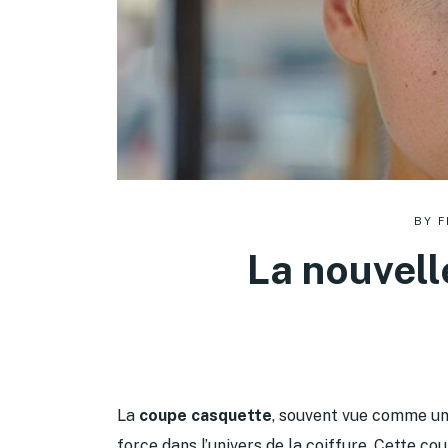
BY
F
La nouvell
La
coupe casquette
, souvent vue comme un
force dans l’univers de la coiffure. Cette co