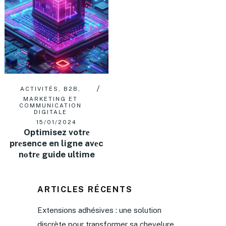
ACTIVITÉS
,
B2B
,
MARKETING ET
COMMUNICATION
DIGITALE
15/01/2024
Optimisez votrе
prеsence en ligne avеc
nоtrе guide ultime
ARTICLES RÉCENTS
Extensions adhésives : une solution
discrète pour transformer sa chevelure