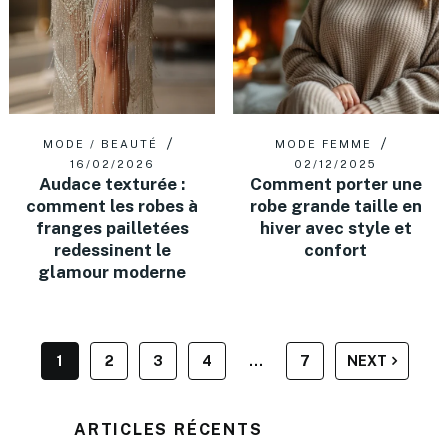
MODE / BEAUTÉ
MODE FEMME
16/02/2026
02/12/2025
Audace texturée :
Comment porter une
comment les robes à
robe grande taille en
franges pailletées
hiver avec style et
redessinent le
confort
glamour moderne
PAGINATION
1
2
3
4
…
7
NEXT
DES
PUBLICATIONS
ARTICLES RÉCENTS