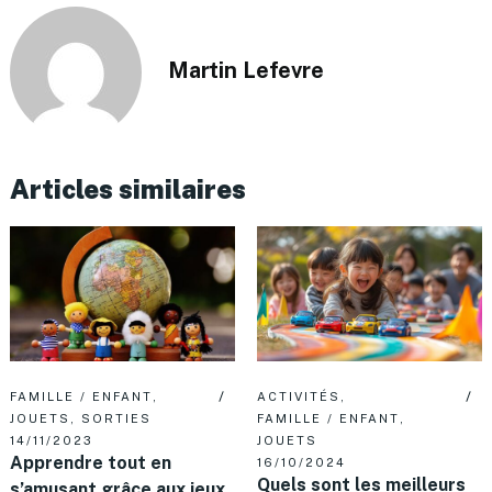
Martin Lefevre
Articles similaires
FAMILLE / ENFANT
,
ACTIVITÉS
,
JOUETS
,
SORTIES
FAMILLE / ENFANT
,
14/11/2023
JOUETS
Apprendre tout en
16/10/2024
Quels sont les meilleurs
s’amusant grâce aux jeux